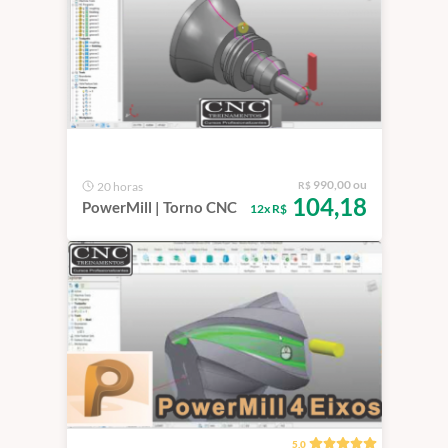
990,00 ou
20 horas
R$
104,18
PowerMill | Torno CNC
12x R$
5.0