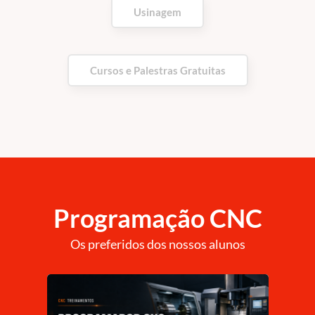
Usinagem
Cursos e Palestras Gratuitas
Programação CNC
Os preferidos dos nossos alunos