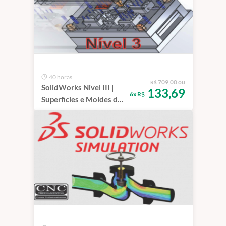
40 horas
709,00 ou
R$
SolidWorks Nivel III |
133,69
6x R$
Superficies e Moldes de
Injeção, Extrusão e
Fundição