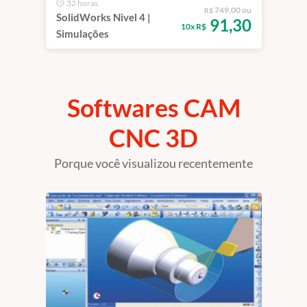
32 horas
749,00 ou
R$
SolidWorks Nivel 4 |
91,30
10x R$
Simulações
Softwares CAM
CNC 3D
Porque você visualizou recentemente