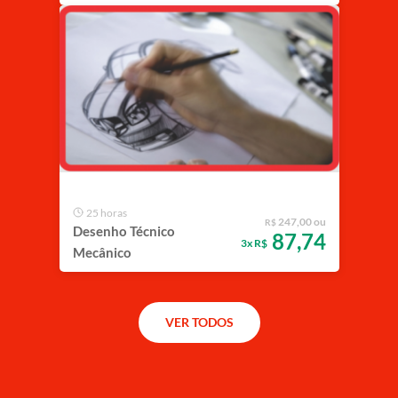
25 horas
247,00 ou
R$
Desenho Técnico
87,74
3x R$
Mecânico
VER TODOS