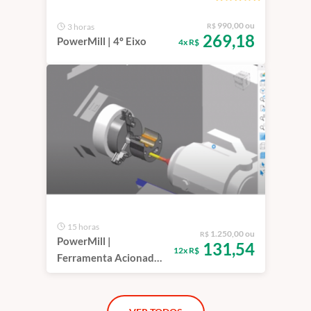
990,00 ou
3 horas
R$
269,18
PowerMill | 4º Eixo
4x R$
15 horas
1.250,00 ou
R$
PowerMill |
131,54
12x R$
Ferramenta Acionada |
Centro de
Torneamento