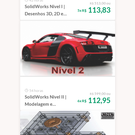
42 horas
513,00 ou
R$
SolidWorks Nivel I |
113,83
5x R$
Desenhos 3D, 2D e
Montagens de
Conjuntos
54 horas
599,00 ou
R$
SolidWorks Nivel II |
112,95
6x R$
Modelagem e
Montagem Avançada de
Peças, Chapas Metálicas
e Soldagem