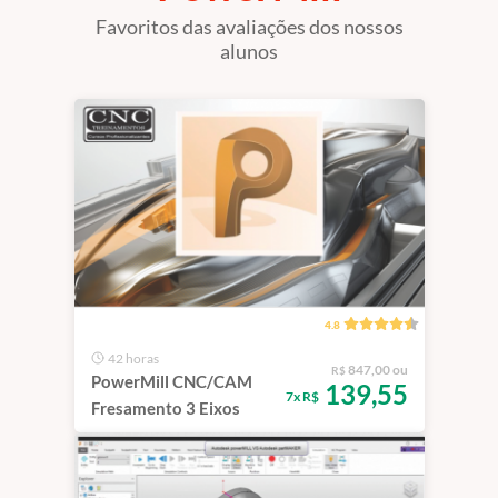
Favoritos das avaliações dos nossos
alunos
4.8
42 horas
847,00 ou
R$
PowerMill CNC/CAM
139,55
7x R$
Fresamento 3 Eixos