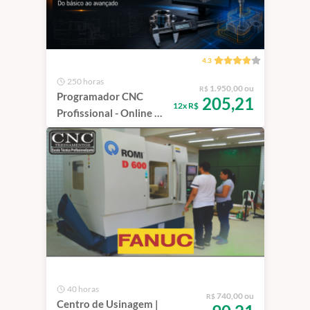
4.3
250 horas
1.950,00 ou
R$
Programador CNC
205,21
12x R$
Profissional - Online ao
Vivo
40 horas
740,00 ou
R$
Centro de Usinagem |