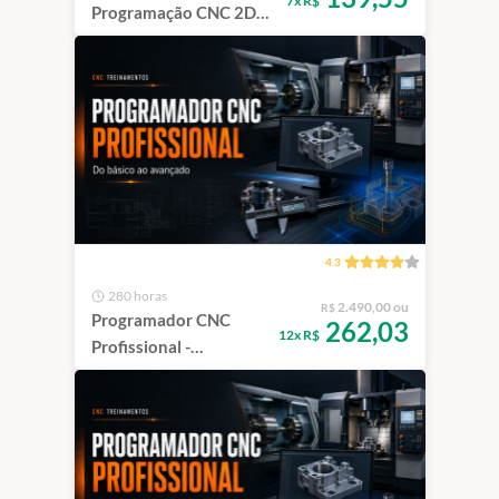
7x R$
Programação CNC 2D
Avançada
4.3
280 horas
2.490,00 ou
R$
Programador CNC
262,03
12x R$
Profissional -
Presencial