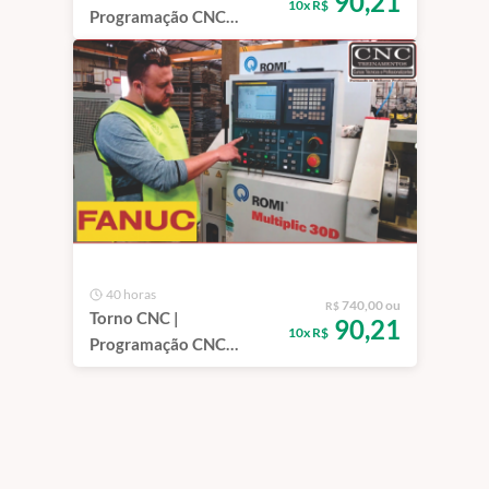
90,21
10x R$
Programação CNC
Comando Fanuc
40 horas
740,00 ou
R$
Torno CNC |
90,21
10x R$
Programação CNC
Comando Fanuc