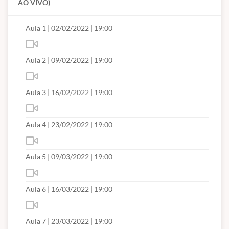
AO VIVO)
projetistas, desenhistas, técnicos ou demais profissionais
da área metalmecânica.
Aula 1 | 02/02/2022 | 19:00
Carga Horária:
Aula 2 | 09/02/2022 | 19:00
32 horas/aula
*Cada hora/aula equivale a 45 minutos
Aula 3 | 16/02/2022 | 19:00
Incluso sem Custo:
Aula 4 | 23/02/2022 | 19:00
- Apostilas
- Certificado de Conclusão
Aula 5 | 09/03/2022 | 19:00
Introdução à análise de elementos finitos
Aula 6 | 16/03/2022 | 19:00
Princípios e conceitos, divergências de modelos CAD e CAE,
condições de contornos, características dos elementos
Aula 7 | 23/03/2022 | 19:00
finitos, tipos de elementos.