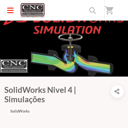
shopping_cart
SolidWorks Nivel 4 |
Simulações
SolidWorks