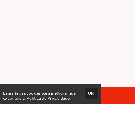
Este site usa cookies para melhorar sua
Ok!
Acesso por 1 ano
experiência.
Política de Privacidade
Estude quando e onde quiser
Materiais para download