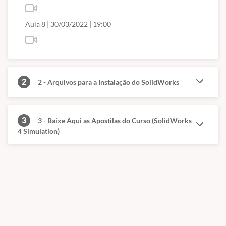
Iniciando uma análise
Aula 8 | 30/03/2022 | 19:00
Estágios do processo de uma análise estática, descrição do estudo,
redução de detalhes dos componentes, propriedades físicas,
estabilidades, cargas, cópias de estudos, configurações do
SOLIDWORKS Simulation.
Geração de malhas sólidas
2
2 - Arquivos para a Instalação do SolidWorks
Opções de geração de malha sólida, interpretação e comparação de
resultados, controles e ajustes de malha, entender compatibilidade
de malha entre componentes, convergência de malha em diferentes
3
3 - Baixe Aqui as Apostilas do Curso (SolidWorks
métodos.
4 Simulation)
Tipos de malhas
Comparação entre tipos de malhas, malhas de casca, trabalho com
malhas mistas, malha para vigas, interpretação de pós-
processamento com distintos tipos de malhas.
Análise de montagens
Interações entre componentes, inserção de conectores virtuais,
simplificação de informações, análise de montagens simétricas,