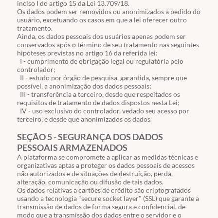
inciso
I
do artigo
15
da Lei
13.709
/18.
Os dados podem ser removidos ou anonimizados a pedido do
usuário, excetuando os casos em que a lei oferecer outro
tratamento.
Ainda, os dados pessoais dos usuários apenas podem ser
conservados após o término de seu tratamento nas seguintes
hipóteses previstas no artigo 16 da referida lei:
I - cumprimento de obrigação legal ou regulatória pelo
controlador;
II - estudo por órgão de pesquisa, garantida, sempre que
possível, a anonimização dos dados pessoais;
III - transferência a terceiro, desde que respeitados os
requisitos de tratamento de dados dispostos nesta Lei;
IV - uso exclusivo do controlador, vedado seu acesso por
terceiro, e desde que anonimizados os dados.
SEÇÃO 5 - SEGURANÇA DOS DADOS
PESSOAIS ARMAZENADOS
A plataforma se compromete a aplicar as medidas técnicas e
organizativas aptas a proteger os dados pessoais de acessos
não autorizados e de situações de destruição, perda,
alteração, comunicação ou difusão de tais dados.
Os dados relativas a cartões de crédito são criptografados
usando a tecnologia "secure socket layer" (SSL) que garante a
transmissão de dados de forma segura e confidencial, de
modo que a transmissão dos dados entre o servidor e o