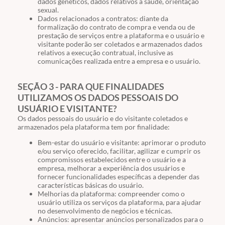
dados genéticos, dados relativos à saúde, orientação
sexual.
Dados relacionados a contratos: diante da
formalização do contrato de compra e venda ou de
prestação de serviços entre a plataforma e o usuário e
visitante poderão ser coletados e armazenados dados
relativos a execução contratual, inclusive as
comunicações realizada entre a empresa e o usuário.
SEÇÃO 3 - PARA QUE FINALIDADES
UTILIZAMOS OS DADOS PESSOAIS DO
USUÁRIO E VISITANTE?
Os dados pessoais do usuário e do visitante coletados e
armazenados pela plataforma tem por finalidade:
Bem-estar do usuário e visitante: aprimorar o produto
e/ou serviço oferecido, facilitar, agilizar e cumprir os
compromissos estabelecidos entre o usuário e a
empresa, melhorar a experiência dos usuários e
fornecer funcionalidades específicas a depender das
características básicas do usuário.
Melhorias da plataforma: compreender como o
usuário utiliza os serviços da plataforma, para ajudar
no desenvolvimento de negócios e técnicas.
Anúncios: apresentar anúncios personalizados para o