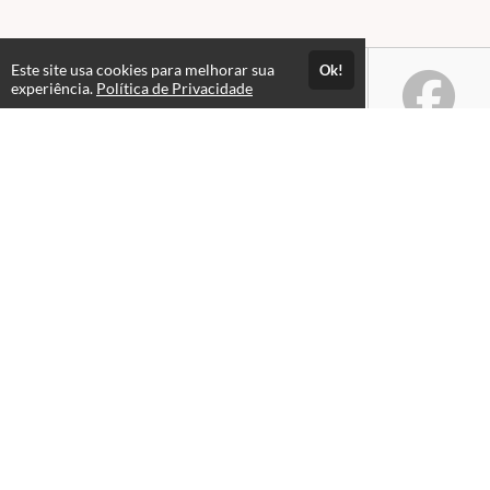
Este site usa cookies para melhorar sua
Ok!
experiência.
Política de Privacidade
Atendimento
De Segunda à Sexta das 09h às 21h30 e Sábados das 09h as 16h30
+554130422526
+554130862023
+5541995415624
Fale Conosco
Páginas
Política de Privacidade