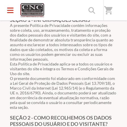
shopping_cart
SEÇÃO 1 - INFORMAÇÕES GERAIS
A presente Política de Privacidade contém informações
sobre coleta, uso, armazenamento, tratamento e proteção
dos dados pessoais dos usuários e visitantes do site, com a
finalidade de demonstrar absoluta transparência quanto ao
assunto e esclarecer a todos interessados sobre os tipos de
dados que são coletados, os motivos da coleta e a forma
como os usuários podem gerenciar ou excluir as suas
informações pessoais.
Esta Política de Privacidade aplica-se a todos os usuários e
visitantes do site e integra os Termos e Condições Gerais de
Uso do site.
O presente documento foi elaborado em conformidade com
a Lei Geral de Proteção de Dados Pessoais (Lei
13.709
/18), o
Marco Civil da Internet
(Lei
12.965
/14) (e o Regulamento da
UE n. 2016/6790). Ainda, o documento poderá ser atualizado
em decorrência de eventual atualização normativa, razão
pela qual se convida o usuário a consultar periodicamente
esta seção.
SEÇÃO 2 - COMO RECOLHEMOS OS DADOS
PESSOAIS DO USUÁRIO E DO VISITANTE?