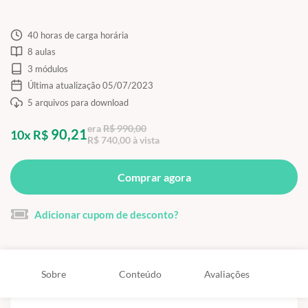
40 horas de carga horária
8 aulas
3 módulos
Última atualização 05/07/2023
5 arquivos para download
era
R$ 990,00
90,21
10x R$
R$ 740,00 à vista
Comprar agora
Adicionar cupom de desconto?
Sobre
Conteúdo
Avaliações