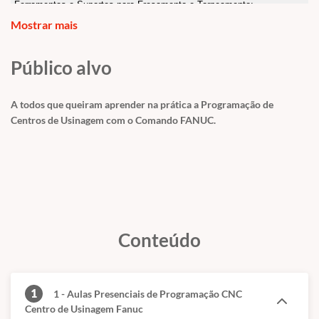
Ferramentas e Suportes para Fresamento e Torneamento;
Parâmetros de Usinagem para Centros de Usinagem
Mostrar mais
2- Programação
Público alvo
Sistema de Coordenadas: Cartesianas, Absolutas e Incrementais;
Sistema de Interpolações;
Funções Miscelâneas;
A todos que queiram aprender na prática a Programação de
Funções Preparatórias;
Centros de Usinagem com o Comando FANUC.
Funções Tecnológicas e Auxiliares;
Determinação do Zero Peça;
Compensação do Raio da Ferramenta;
Fases da Programação e Estruturas de Programas;
Programação de Ciclos;
Simulação Gráfica.
Conteúdo
3-Preparação e Operação (Prática em Centro de Usinagem )
Ligar e Referenciar a Máquina;
Introduzir Programas na Máquina;
Montar e Fixar Ferramentas;
1
1 - Aulas Presenciais de Programação CNC
Preparar Fixação da Peça;
Centro de Usinagem Fanuc
Realizar Medição das Ferramentas (Pré-SET);