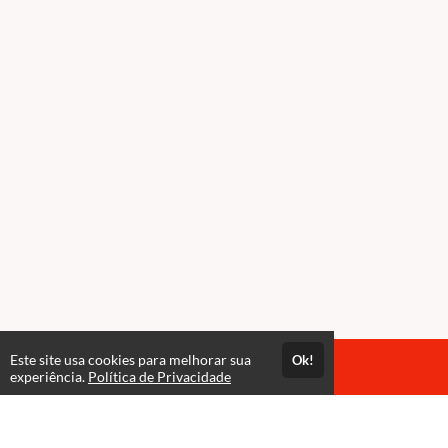
Este site usa cookies para melhorar sua
Ok!
Acesso por 1 ano
experiência.
Política de Privacidade
Estude quando e onde quiser