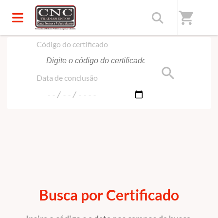
Início
/
Certificado
shopping_cart
Código do certificado
search
Data de conclusão
Busca por Certificado